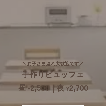
＼お子さま連れ大歓迎です／
手作りビュッフェ
昼
2,500｜
夜
2,700
¥
¥